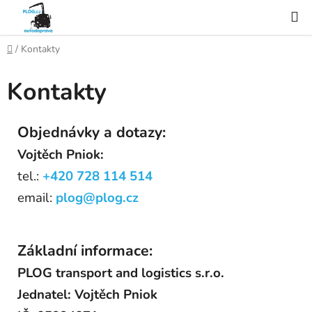
Přejít
na
obsah
Domů
/
Kontakty
Kontakty
Objednávky a dotazy:
Vojtěch Pniok:
tel.:
+420 728 114 514
email:
plog@plog.cz
Základní informace:
PLOG transport and logistics s.r.o.
Jednatel: Vojtěch Pniok